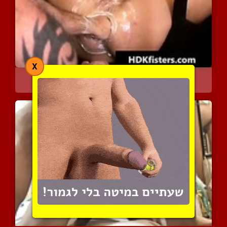
X
הוא עושה לו פיסטינג ופוע...
4687 צפיות
|
0 המלצות