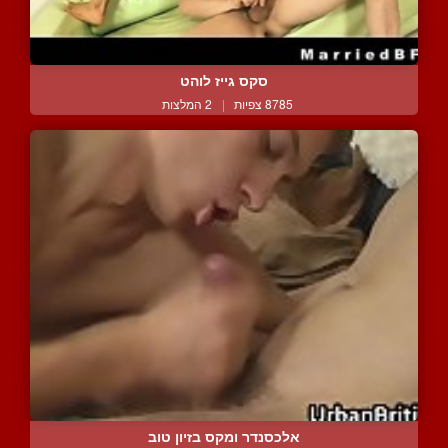
סקס גייז לוהט
8785 צפיות
|
2 המלצות
אלכסנדר ומקס בזיון טוב