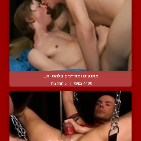
מתנקים ומזדיינים בלהט ות...
4400 צפיות
|
5 המלצות