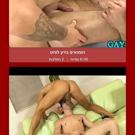
הומואים בזיון לוהט
6145 צפיות
|
2 המלצות