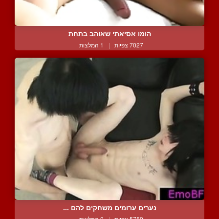
הומו אסיאתי שאוהב בתחת
7027 צפיות
|
1 המלצות
נערים ערומים משחקים להם ...
5759 צפיות
|
0 המלצות