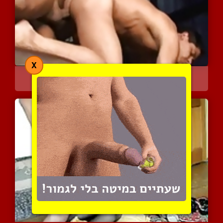
X
לטיני שובב מוצץ ומקבל בב...
4110 צפיות
|
3 המלצות