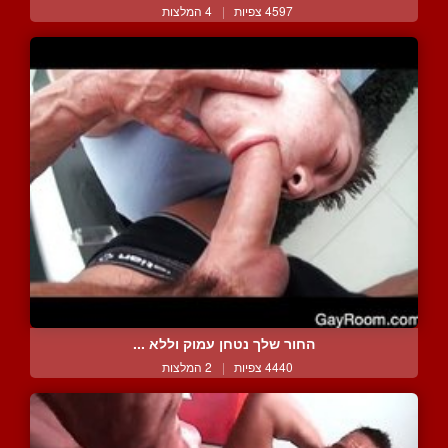
4597 צפיות
|
4 המלצות
החור שלך נטחן עמוק וללא ...
4440 צפיות
|
2 המלצות