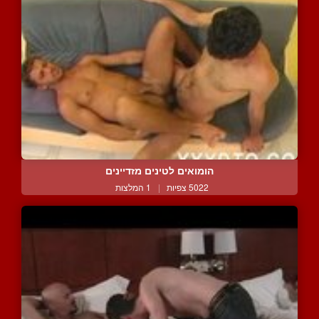
הומואים לטינים מזדיינים
5022 צפיות
|
1 המלצות