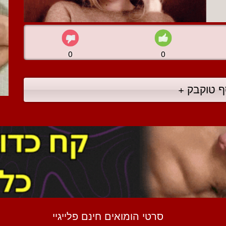
0
0
ף טוקבק +
סרטי הומואים חינם פלייגיי