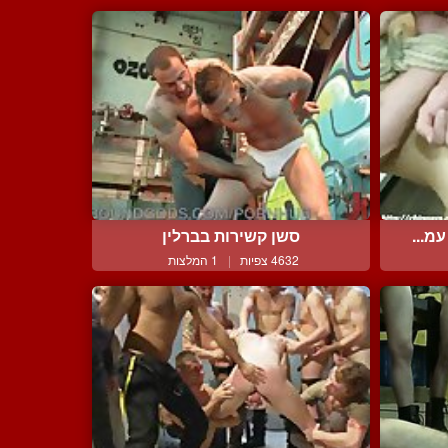
מ...
סשן קשירות בברלין
4632 צפיות
|
1 המלצות