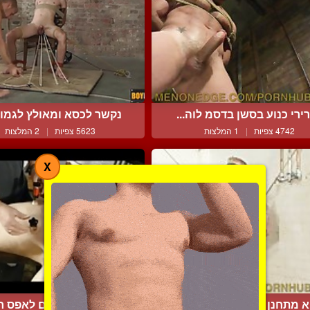
ירי כנוע בסשן בדסמ לוה...
נקשר לכסא ומאולץ לגמור 
4742 צפיות
|
1 המלצות
5623 צפיות
|
2 המלצות
X
א מתחנן שייאפשר לו לגמ...
דגדוגים ועינויים לאפס חס