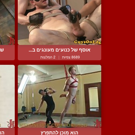
אוסף של כנועים מעונגים ב...
שר
8689 צפיות
|
2 המלצות
הוא מוכן להתפרץ
הו