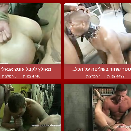
טר שחור בשליטה על הכל...
מאולץ לקבל עונש אנאלי ע
4499 צפיות
|
1 המלצות
4746 צפיות
|
0 המלצות