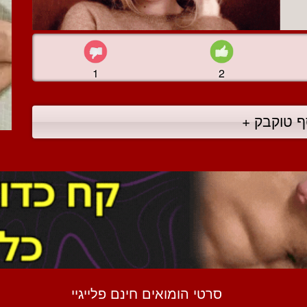
1
2
ף טוקבק +
סרטי הומואים חינם פלייגיי