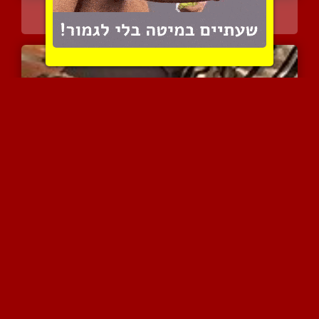
הוא חשב שהוא לבד....אבל ...
4392 צפיות
|
5 המלצות
צעיר יפה מאונן
5722 צפיות
|
2 המלצות