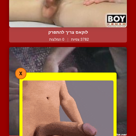
לוקאס צריך להתפרק
3782 צפיות
|
0 המלצות
X