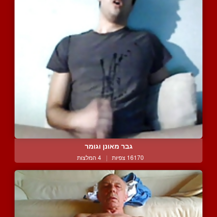
גבר מאונן וגומר
16170 צפיות
|
4 המלצות