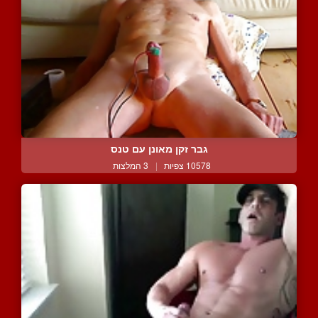
גבר זקן מאונן עם טנס
10578 צפיות
|
3 המלצות