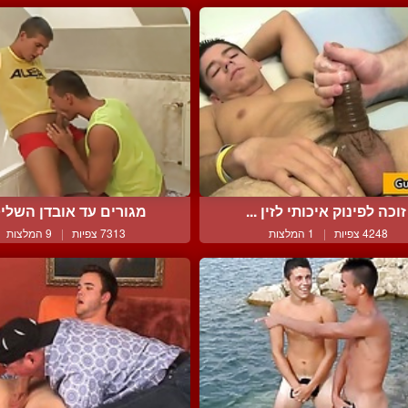
זוכה לפינוק איכותי לזין ...
מגורים עד אובדן השלי
4248 צפיות
|
1 המלצות
7313 צפיות
|
9 המלצות