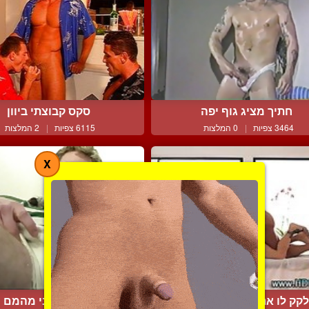
חתיך מציג גוף יפה
סקס קבוצתי ביוון
3464 צפיות
|
0 המלצות
6115 צפיות
|
2 המלצות
X
קק לו את החור ומחדיר ל...
שחקן רוגבי מהמם