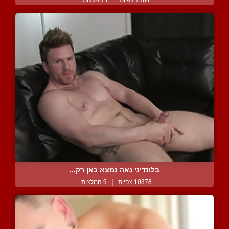
בלונדיני נאה נמצא כאן רק...
10378 צפיות
|
9 המלצות