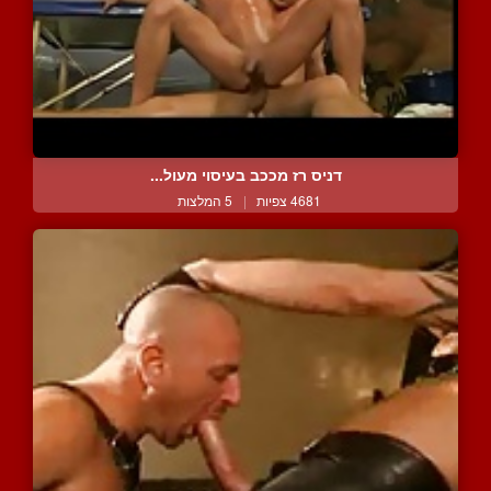
דניס רז מככב בעיסוי מעול...
4681 צפיות
|
5 המלצות