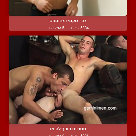
גבר סקסי ומחוספס
5334 צפיות
|
5 המלצות
סטרייט הופך להומו
5936 צפיות
|
0 המלצות