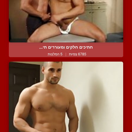
חתיכים חלקים ומעוררים תי...
6785 צפיות
|
5 המלצות