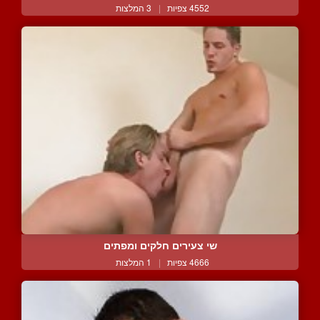
4552 צפיות
|
3 המלצות
שי צעירים חלקים ומפתים
4666 צפיות
|
1 המלצות