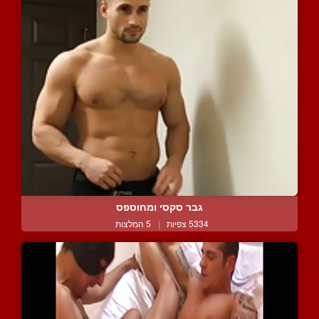
גבר סקסי ומחוספס
5334 צפיות
|
5 המלצות