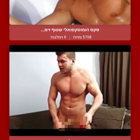
סקס הומוסקסואלי שטוף זימ...
5708 צפיות
|
6 המלצות