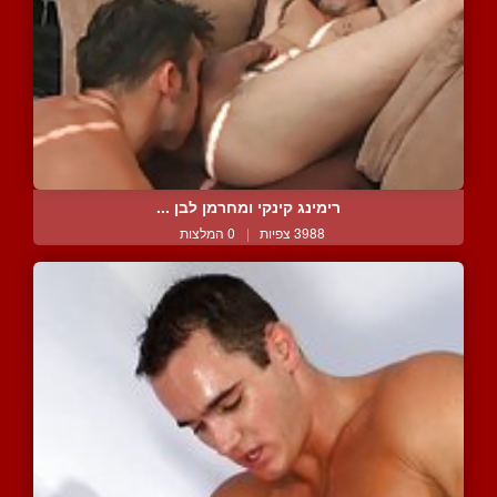
רימינג קינקי ומחרמן לבן ...
3988 צפיות
|
0 המלצות