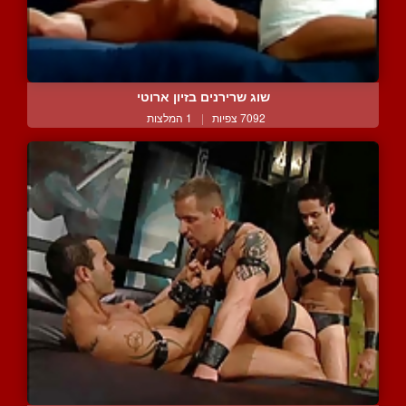
שוג שרירנים בזיון ארוטי
7092 צפיות
|
1 המלצות