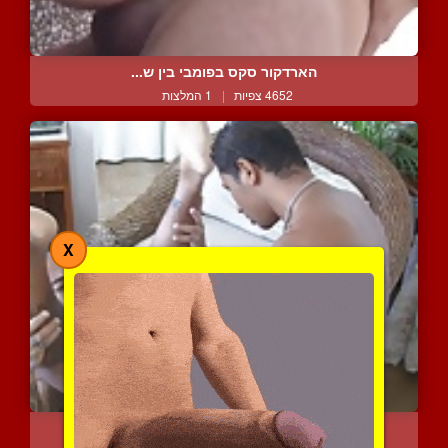
הארדקור סקס בפומבי בין ש...
4652 צפיות
|
1 המלצות
X
הצלם חרמן על הדוגמן השוו...