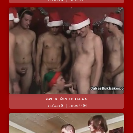
מסיבת חג מולד פרועה
4494 צפיות
|
0 המלצות