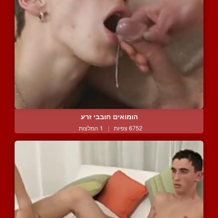
הומואים חובבי זרע
6752 צפיות
|
1 המלצות