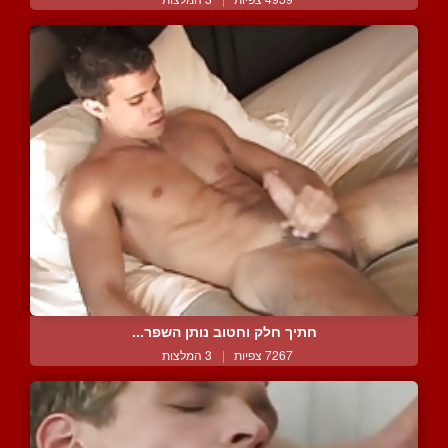
חתיך חלק וחטוב נותן השפר...
7267 צפיות
|
3 המלצות