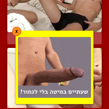
X
פרנקו ולוסיאנו הם שני לט...
5343 צפיות
|
3 המלצות