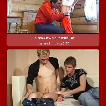
שני מזרח אירופאים גאים ב...
5156 צפיות
|
2 המלצות