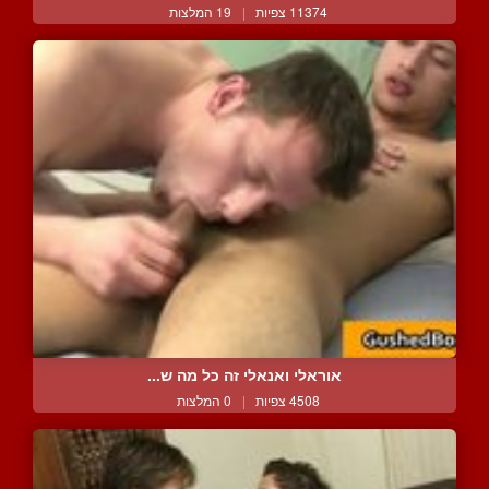
11374 צפיות
|
19 המלצות
אוראלי ואנאלי זה כל מה ש...
4508 צפיות
|
0 המלצות