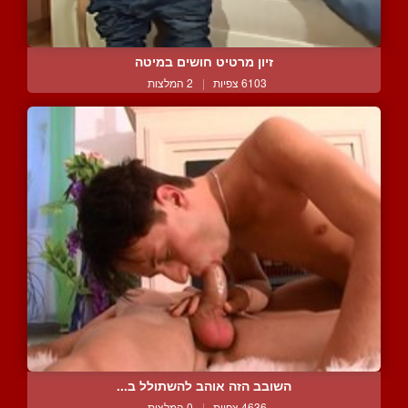
זיון מרטיט חושים במיטה
6103 צפיות
|
2 המלצות
השובב הזה אוהב להשתולל ב...
4636 צפיות
|
0 המלצות