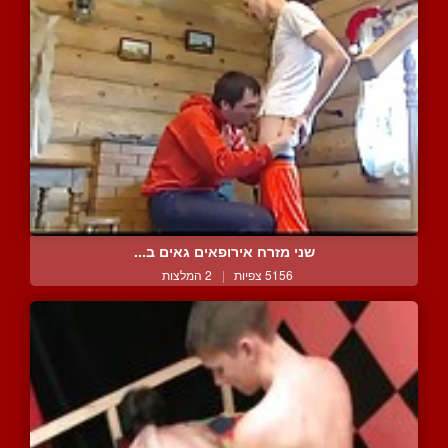
שני מזרח אירופאים גאים ב...
5156 צפיות
|
2 המלצות