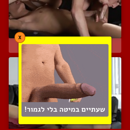
X
הכל למען הכסף
4631 צפיות
|
0 המלצות