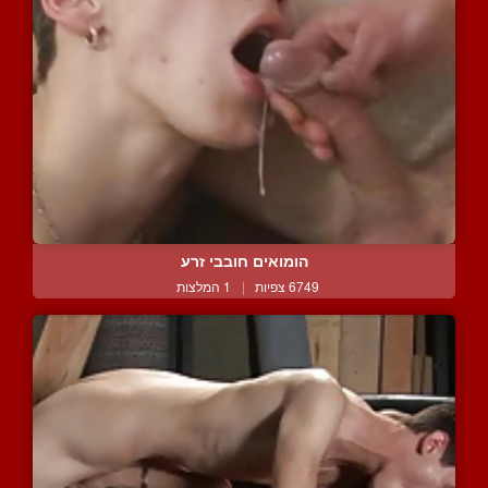
הומואים חובבי זרע
6749 צפיות
|
1 המלצות