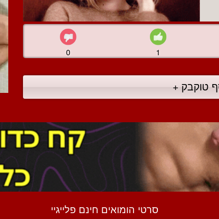
0
1
ף טוקבק +
סרטי הומואים חינם פלייגיי