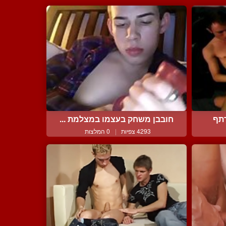
תף
חובבן משחק בעצמו במצלמת ...
4293 צפיות
|
0 המלצות