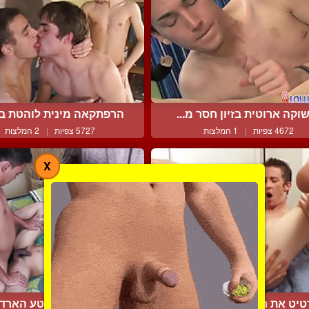
וקה ארוטית בזיון חסר מ...
הרפתקאה מינית לוהטת באו
4672 צפיות
|
1 המלצות
5727 צפיות
|
2 המלצות
X
יט את חושיו בעזרת הלש...
זוג אסיאתים בקטע הארדקו