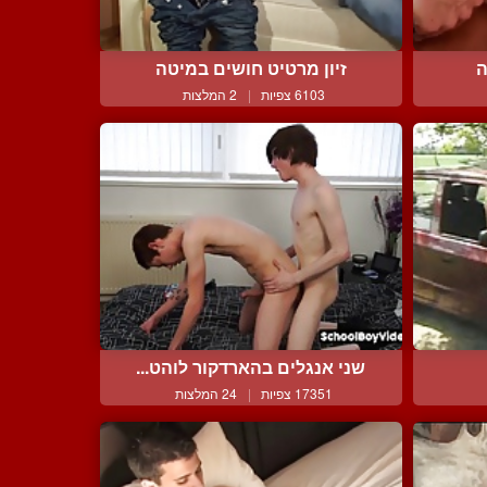
ה
זיון מרטיט חושים במיטה
6103 צפיות
|
2 המלצות
שני אנגלים בהארדקור לוהט...
17351 צפיות
|
24 המלצות