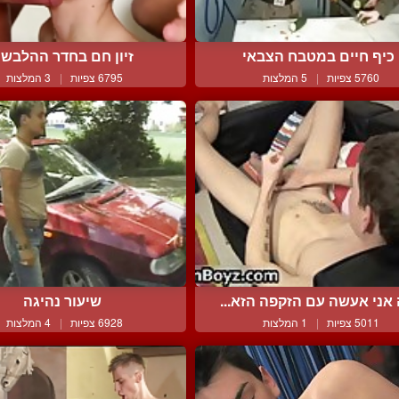
כיף חיים במטבח הצבאי
זיון חם בחדר ההלבש
5760 צפיות
|
5 המלצות
6795 צפיות
|
3 המלצות
אני אעשה עם הזקפה הזא...
שיעור נהיגה
5011 צפיות
|
1 המלצות
6928 צפיות
|
4 המלצות