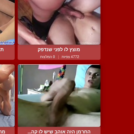
מוצץ לו לפני שנדפק
תש
4772 צפיות
|
0 המלצות
החרמן הזה אוהב שיש לו קה...
מרט