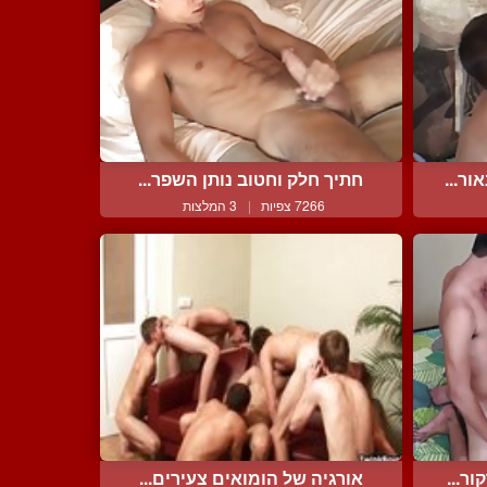
ר...
חתיך חלק וחטוב נותן השפר...
7266 צפיות
|
3 המלצות
ר...
אורגיה של הומואים צעירים...