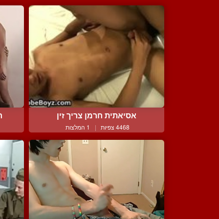
אסיאתית חרמן צריך זין
ח
4468 צפיות
|
1 המלצות