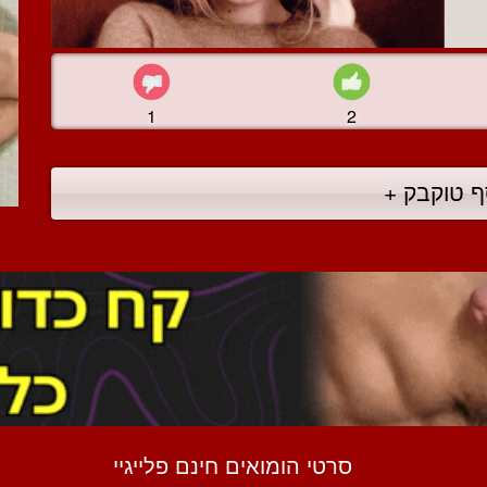
1
2
ף טוקבק +
סרטי הומואים חינם פלייגיי