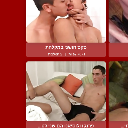
סקס חושני במקלחת
7071 צפיות
|
2 המלצות
...
פרנקו ולוסיאנו הם שני לט...