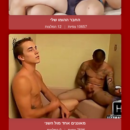
החבר ההומו שלי
10657 צפיות
|
12 המלצות
מאוננים אחד מול השני
7596 צפיות
|
0 המלצות