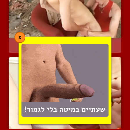
X
סקס בחצר האחורית
6866 צפיות
|
8 המלצות