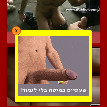
X
לכל האוהבים סקס אלים כנס...
8112 צפיות
|
2 המלצות