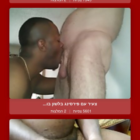
צעיר עם פירסינג בלשון בו...
5601 צפיות
|
2 המלצות