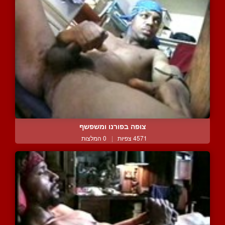
צופה בפורנו ומשפשף
4571 צפיות
|
0 המלצות