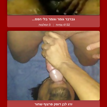
גברבר גומר וגומר בלי הפס...
4132 צפיות
|
0 המלצות
זרג לבן דופק פרצוף שחור