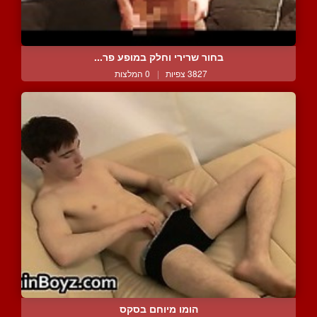
בחור שרירי וחלק במופע פר...
3827 צפיות
|
0 המלצות
הומו מיוחם בסקס