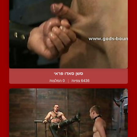
סשן סאדו פראי
6436 צפיות
|
0 המלצות