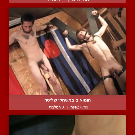
הומואים במשחקי שליטה
4733 צפיות
|
0 המלצות