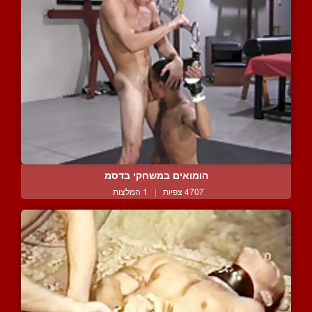
הומואים במשחקי בדסמ
4707 צפיות
|
1 המלצות