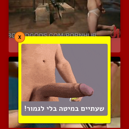
X
סשן בדסמ עם קשירות והתעל...
7056 צפיות
|
3 המלצות