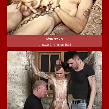
העבד אולג
4836 צפיות
|
2 המלצות