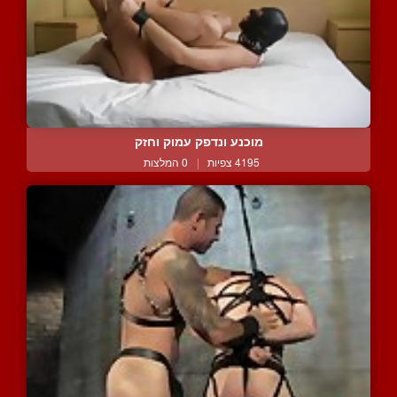
מוכנע ונדפק עמוק וחזק
4195 צפיות
|
0 המלצות