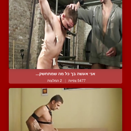
אני אעשה בך כל מה שמתחשק...
5477 צפיות
|
2 המלצות