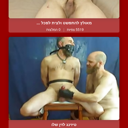
מאולץ להתפשט ולצית לפכל ...
5519 צפיות
|
0 המלצות
טיזינג לזין שלו