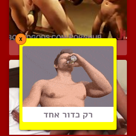
X
האדון ועבד המין שלו
5196 צפיות
|
0 המלצות