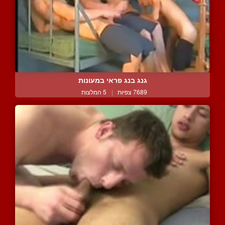
גנג בנג פראי במעונות
7689 צפיות
|
5 המלצות