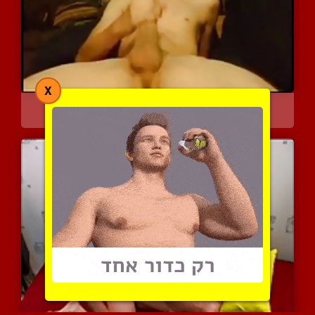
X
השפרצה לוהטת
4227 צפיות
|
0 המלצות