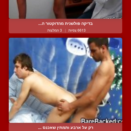
בדיקה פולשנית מהדוקטור ה...
6613 צפיות
|
3 המלצות
רק על ארבע ותמתין שאכנס ...