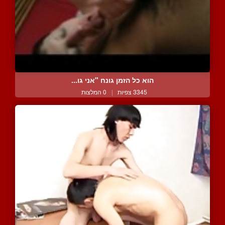
הוא כל הזמן גונח "אני גו...
3345 צפיות
|
0 המלצות