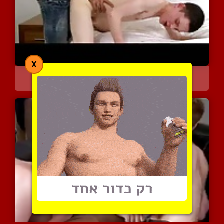
X
שני בריטים עושים כיף חיי...
9327 צפיות
|
7 המלצות