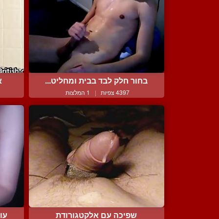
בחור חלק לבד בבית ומחליט...
א
4397 צפיות
|
1 המלצות
שפיכה עם אלקטגורודת
עו