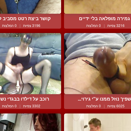
גמירה מופלאה בלי ידיים
קושר ביצת רטט מסביב לזי
3216 צפיות
|
0 המלצות
3196 צפיות
|
0 המלצות
פיך נוזל ממנו ע"י גירוי...
רוכב על דילדו בבגדי נשים
6025 צפיות
|
0 המלצות
3302 צפיות
|
0 המלצות