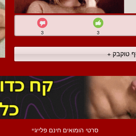
3
3
ף טוקבק +
סרטי הומואים חינם פלייגיי