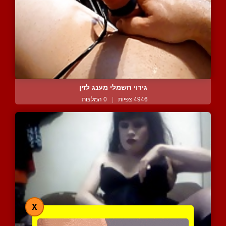
גירוי חשמלי מענג לזין
4946 צפיות
|
0 המלצות
X