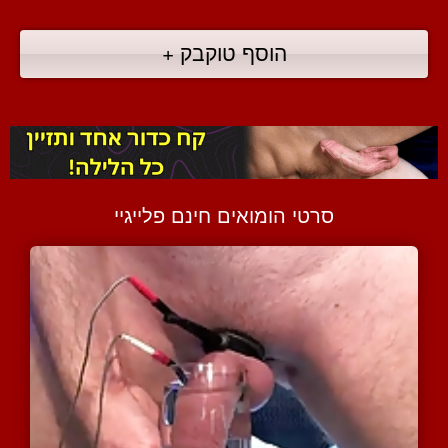
הוסף טוקבק +
סרטי הומואים חינם פלייגיי