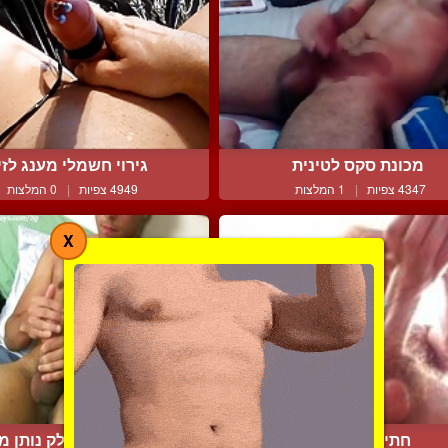
מכונת סקס לטינית
גירוי חשמלי מענג לזי
4347 צפיות
|
1 המלצות
4949 צפיות
|
0 המלצות
X
בחור עם גוף חלק נותן מופ
חתיך עושה ביד