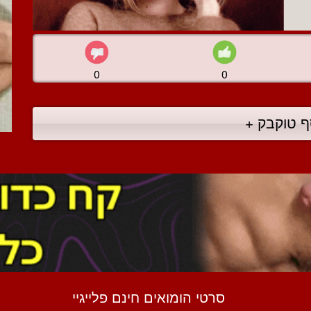
0
0
ף טוקבק +
סרטי הומואים חינם פלייגיי