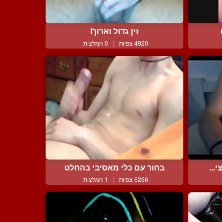
זין גדול וארוךl
4920 צפיות
|
0 המלצות
...
בחור עם כלי מאסיבי בהחלט
6266 צפיות
|
1 המלצות