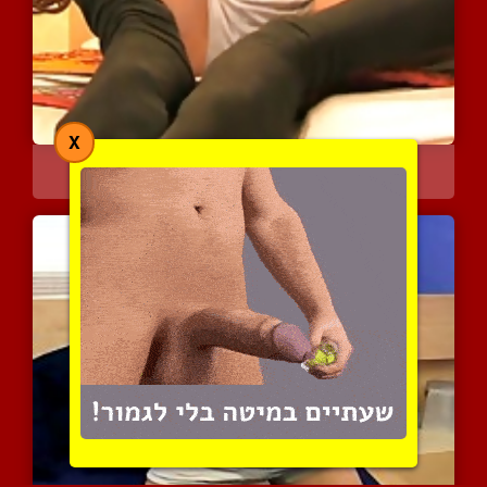
X
משםריץ על הגרביים השחורי...
3997 צפיות
|
1 המלצות