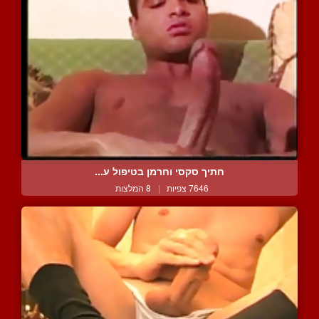
חתיך סקסי וחרמן בטיפול ע...
7646 צפיות
|
8 המלצות