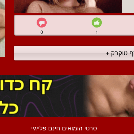
0
1
ף טוקבק +
סרטי הומואים חינם פלייגיי