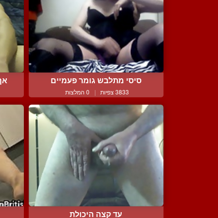
סיסי מתלבש גומר פעמיים
אף
3833 צפיות
|
0 המלצות
עד קצה היכולת