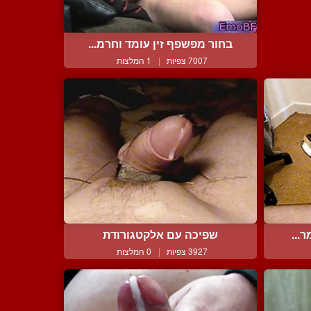
בחור מפשפף זין עומד וחרמ...
7007 צפיות
|
1 המלצות
...
שפיכה עם אלקטגורודת
3927 צפיות
|
0 המלצות