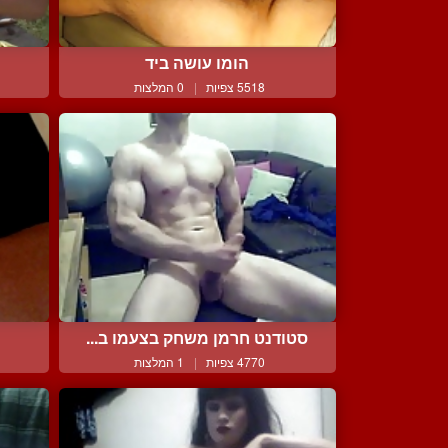
הומו עושה ביד
5518 צפיות
|
0 המלצות
סטודנט חרמן משחק בצעמו ב...
4770 צפיות
|
1 המלצות