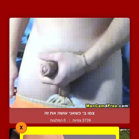
צםו בי כשאני עושה את זה
3739 צפיות
|
0 המלצות
X