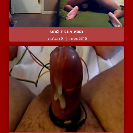
מופע אוננות לוהט
5315 צפיות
|
0 המלצות