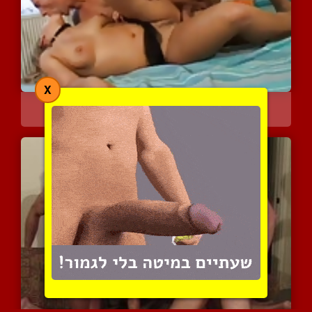
X
בלונדה נהנית עם שני גברי...
4182 צפיות
|
5 המלצות