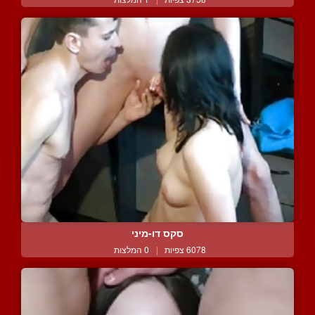
סקס דו-מיני
6078 צפיות
|
0 המלצות