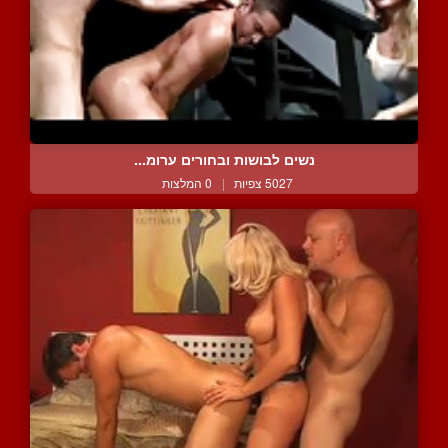
נשים לבושות ובחורים ערומ...
5027 צפיות
|
0 המלצות