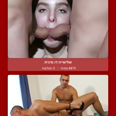
שלישייה דו מינית
6870 צפיות
|
3 המלצות