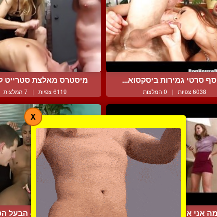
סף סרטי גמירות ביסקסוא...
מיסטרס מאלצת סטרייט למ
6038 צפיות
|
0 המלצות
6119 צפיות
|
7 המלצות
X
ה אני אעשה איתך עכשיו
סיירה סנדרס - הבעל הט