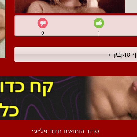
0
1
ף טוקבק +
סרטי הומואים חינם פלייגיי