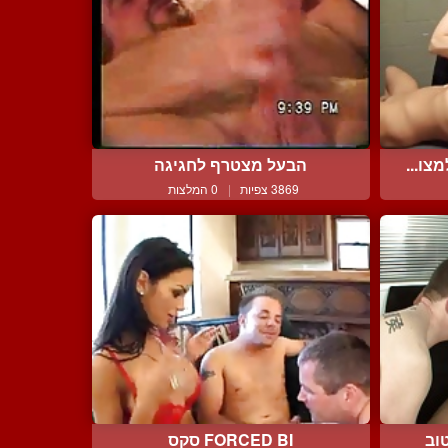
צו...
הבעל מצטרף לחגיגה
3869 צפיות
|
0 המלצות
וב
FORCED BI סקס