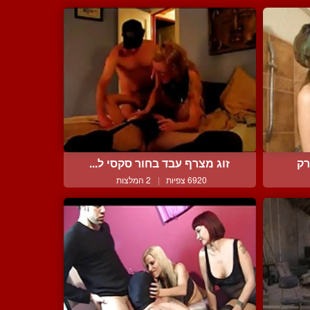
רק
זוג מצרף עבד בחור סקסי ל...
6920 צפיות
|
2 המלצות