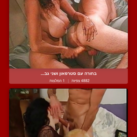
בחורה עם סטרפאון ושני גב...
4882 צפיות
|
1 המלצות