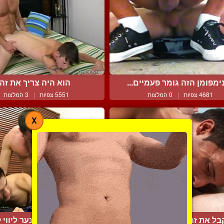
ימפומן הזה גומר פעמיים...
הוא היה צריך את זה
4681 צפיות
|
0 המלצות
5551 צפיות
|
3 המלצות
X
ל את זה עמוק כמו שהוא...
גבר משתמש בנער ליווי לז