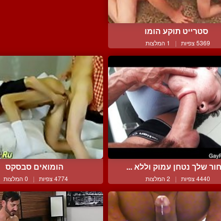
סטרייט תוקע הומו
5369 צפיות
|
1 המלצות
ור שלך נטחן עמוק וללא ...
הומואים סבסקס
4440 צפיות
|
2 המלצות
4774 צפיות
|
0 המלצות