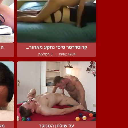
קרוסדרסר סיסי נתקע מאחור...
הנ
4904 צפיות
|
3 המלצות
על שולחן הסנוקר
מקב