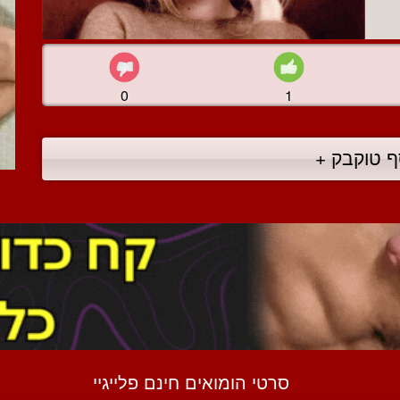
0
1
ף טוקבק +
סרטי הומואים חינם פלייגיי