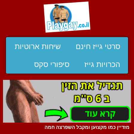
סרטי גייז חינם
שיחות ארוטיות
הכרויות גייז
סיפורי סקס
מזדיין כמו מקצוען ומקבל השפרצה חמה