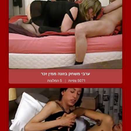
ערבי משחק בזונה ממין זכר
5071 צפיות
|
5 המלצות