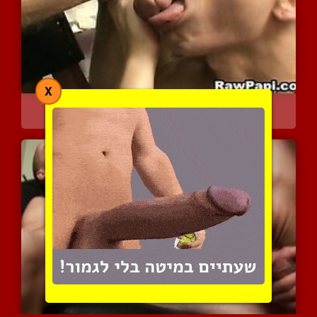
X
טועם לו את החור ועושה לו...
4034 צפיות
|
0 המלצות