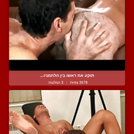
תוקע את ראשו בין הלחמניו...
3678 צפיות
|
3 המלצות