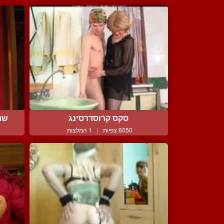
סקס קרוסדרסינג
שרל
6050 צפיות
|
1 המלצות