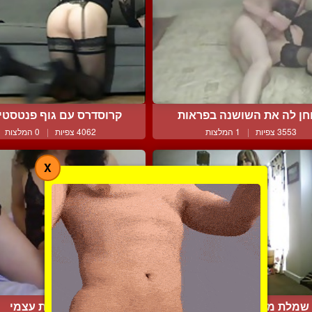
חן לה את השושנה בפראות
קרוסדרס עם גוף פנטסטי ו
3553 צפיות
|
1 המלצות
4062 צפיות
|
0 המלצות
X
שמלת מיני ורודה סקסית
חוקרת את עצמי