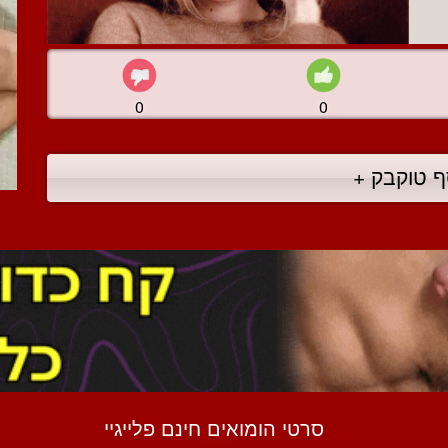
0
0
ף טוקבק +
סרטי הומואים חינם פלייגיי