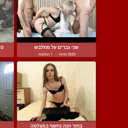
שני גברים על מתלבש
טו
5629 צפיות
|
1 המלצות
בחור זונה נחשף במצלמה