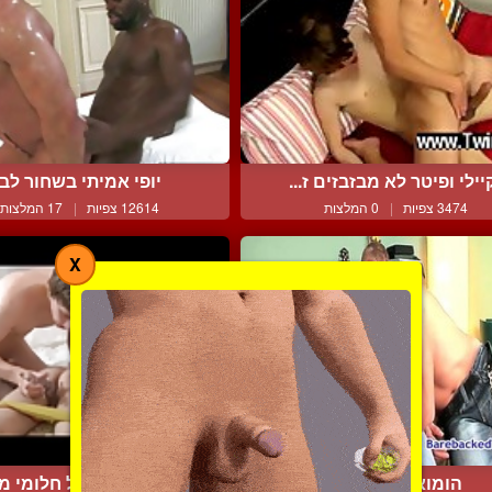
יילי ופיטר לא מבזבזים ז...
יופי אמיתי בשחור לבן
3474 צפיות
|
0 המלצות
12614 צפיות
|
17 המלצות
X
הומואים מזדיינים
הוא מקבל טיפול חלומי מה