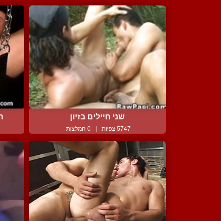
הו
שני חיילים בזיון
5747 צפיות
|
0 המלצות