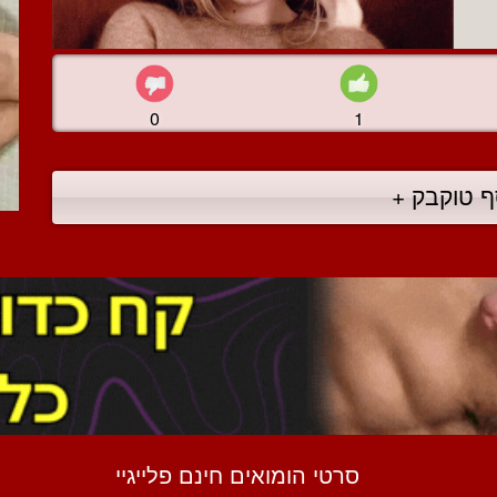
0
1
ף טוקבק +
סרטי הומואים חינם פלייגיי