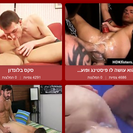
א עושה לו פיסטינג ופוע...
סקס בלונדון
4686 צפיות
|
0 המלצות
4291 צפיות
|
0 המלצות