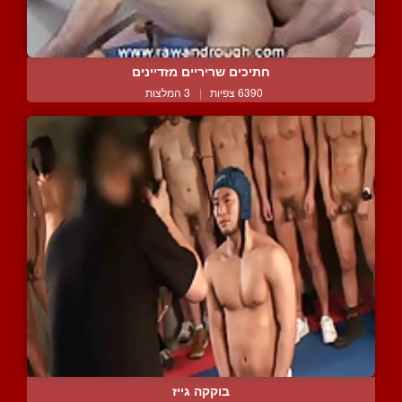
חתיכים שריריים מזדיינים
6390 צפיות
|
3 המלצות
בוקקה גייז