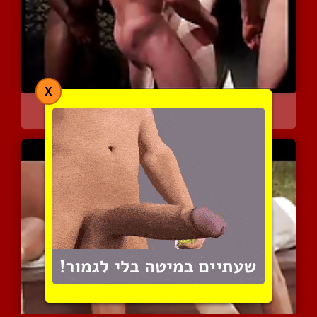
X
מין קבוצתי אנאלי
5419 צפיות
|
1 המלצות