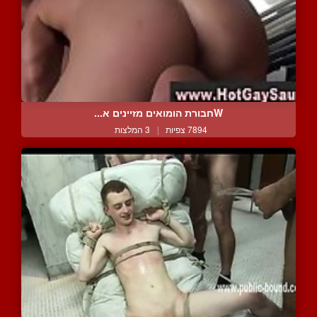
Wחבורת הומואים מזיינים א...
7894 צפיות
|
3 המלצות