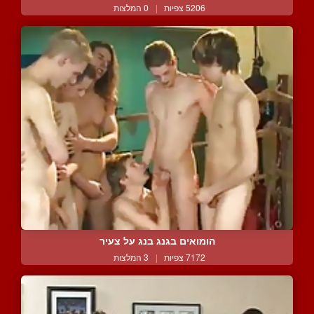
5206 צפיות
|
0 המלצות
הומואים בגנג בנג על צעיר
7172 צפיות
|
3 המלצות