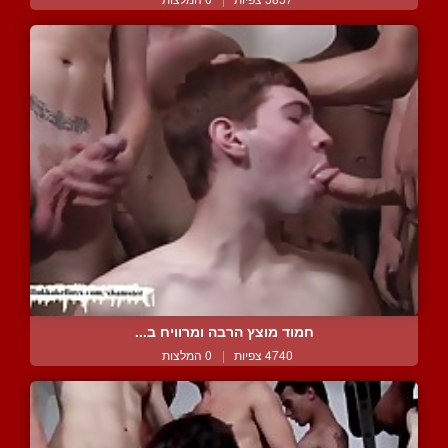
חמוד מוצץ הרבה ומרוויח ב...
4740 צפיות
|
0 המלצות