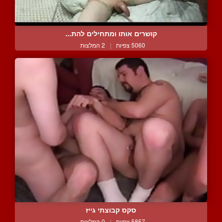
קושרים אותו ומתחילים להת...
5060 צפיות
|
2 המלצות
סקס קבוצתי גייז
5857 צפיות
|
0 המלצות