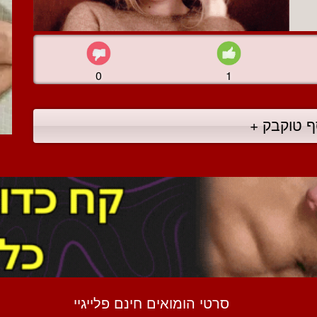
0
1
ף טוקבק +
סרטי הומואים חינם פלייגיי