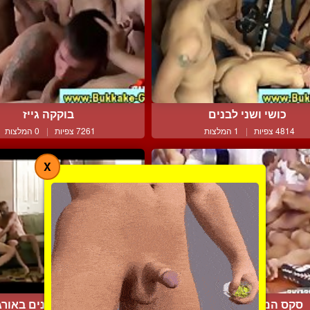
כושי ושני לבנים
בוקקה גייז
4814 צפיות
|
1 המלצות
7261 צפיות
|
0 המלצות
X
סקס המוני עם כוסונים
מבוגרים חרמנים באורג