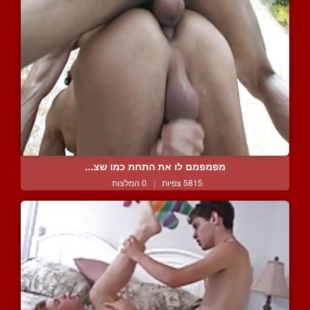
מפמפמם לו את התחת כמו שצ...
5815 צפיות
|
0 המלצות