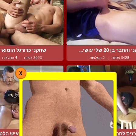
י והחבר בן 20 שלי עושי...
שחקני כדורגל הומואי
3428 צפיות
|
0 המלצות
8023 צפיות
|
4 המלצות
X
ניס לחברו הלטיני משהו ...
הדייט שלי עם איש הלט