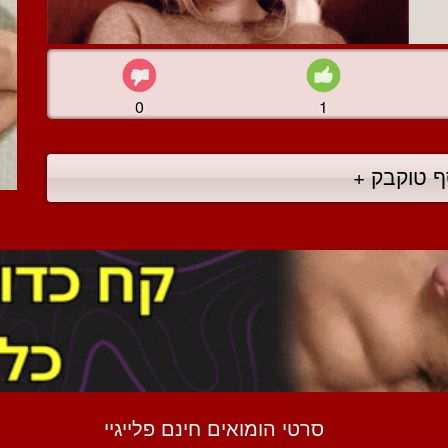
0
1
ף טוקבק +
סרטי הומואים חינם פלייגיי