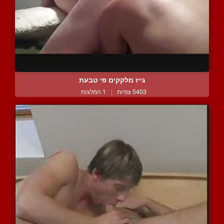
גייז מלקקים פי טבעת
5403 צפיות
|
1 המלצות