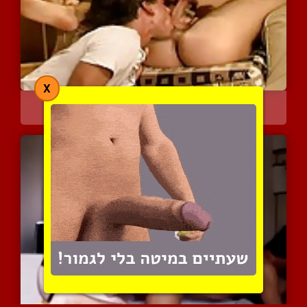
X
מציצה משולבת רימינג במשו...
3326 צפיות
|
3 המלצות