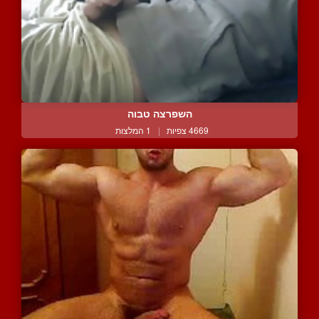
השפרצה טבוה
4669 צפיות
|
1 המלצות