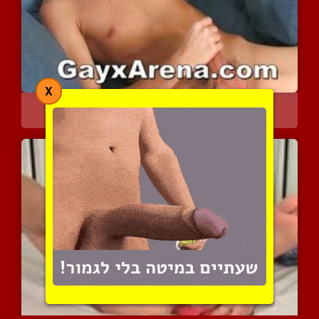
X
שפשופים ודחיפות אצבעות ל...
4641 צפיות
|
1 המלצות