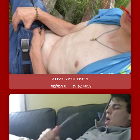
פרגית טריה ורעננה
4059 צפיות
|
0 המלצות