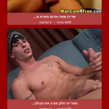
שרירן שווה וערום מוציא מ...
4943 צפיות
|
2 המלצות
סטרייט חלק מציג את הבולב...
5485 צפיות
|
0 המלצות