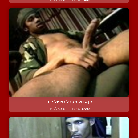
זין גדול מקבל טיפול ידני
4693 צפיות
|
0 המלצות