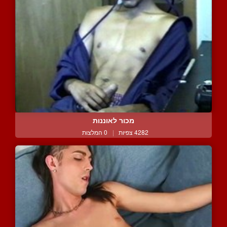
מכור לאוננות
4282 צפיות
|
0 המלצות