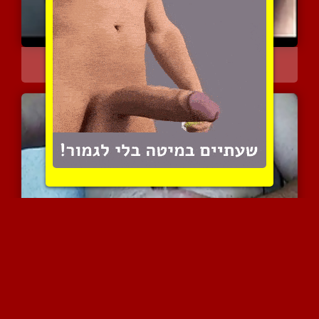
הומו צעיר מציג נקניק רצי...
4652 צפיות
|
0 המלצות
מאונן וגומר על עצמו חזק