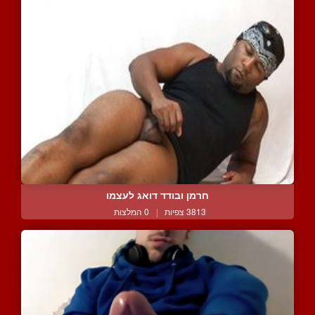
חרמן ובודד דואג לעצמו
3813 צפיות
|
0 המלצות