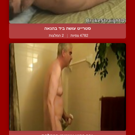
סטרייט עושה ביד בהנאה
4782 צפיות
|
2 המלצות