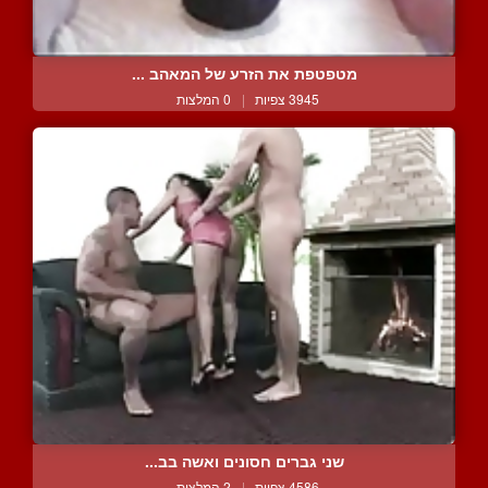
מטפטפת את הזרע של המאהב ...
3945 צפיות
|
0 המלצות
שני גברים חסונים ואשה בב...
4586 צפיות
|
2 המלצות