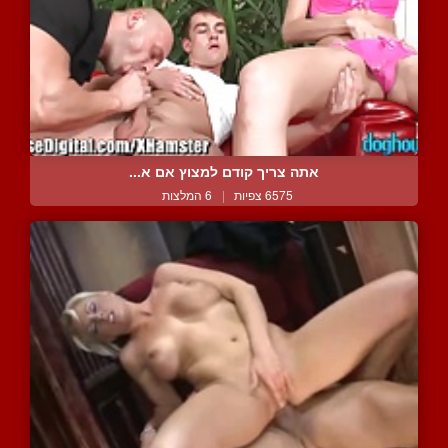
אתה צריך קודם למצוץ אם א...
6575 צפיות
|
6 המלצות