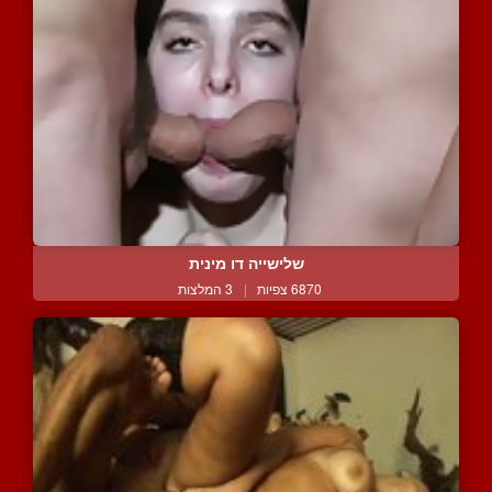
שלישייה דו מינית
6870 צפיות
|
3 המלצות