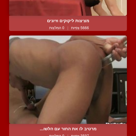
מציצות ליקוקים וזיונים
5666 צפיות
|
0 המלצות
מרטיב לו את החור עם הלשו...
3597 צפיות
|
0 המלצות