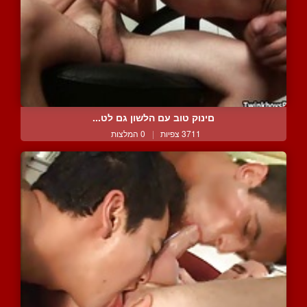
םינוק טוב עם הלשון גם לט...
3711 צפיות
|
0 המלצות