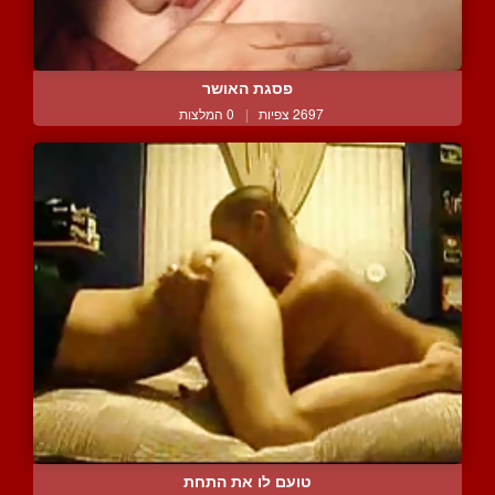
פסגת האושר
2697 צפיות
|
0 המלצות
טועם לו את התחת