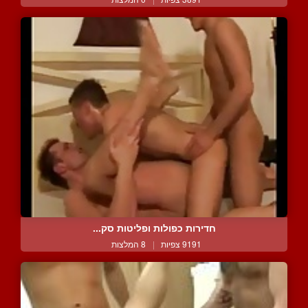
חדירות כפולות ופליטות סק...
9191 צפיות
|
8 המלצות