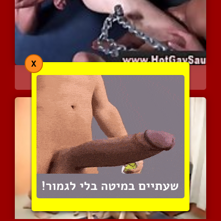
X
אורגימה המונית
4097 צפיות
|
0 המלצות