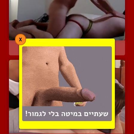
X
זקן מפמפם צעיר בסרטון פו...
6975 צפיות
|
1 המלצות