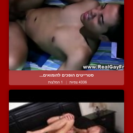
סטרייטים הופכים להומואים...
4336 צפיות
|
1 המלצות