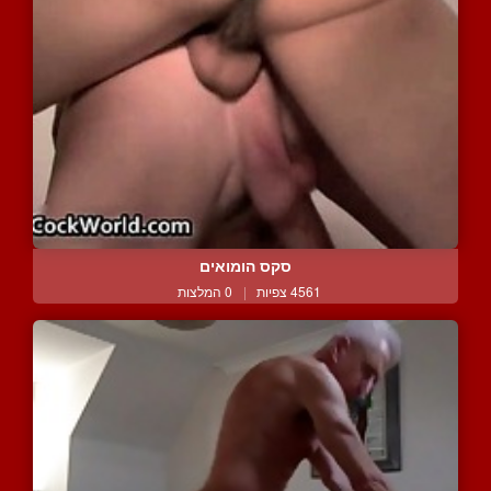
סקס הומואים
4561 צפיות
|
0 המלצות